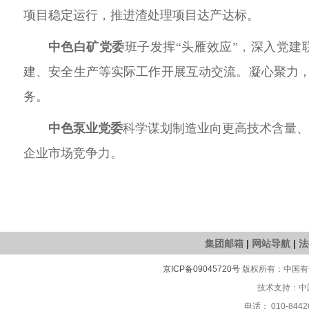
项目稳定运行，推进渣处理项目达产达标
。
中色白矿党委
班子发挥“头雁效应”
，
深入党建
建、安全生产等实际
工作开展互动交流。
凝心聚力，
务。
中色泵业党委
科学谋划制造业向更高技术含量
企业市场竞争力
。
集团邮箱
|
网站导航
|
法
京ICP备09045720号
版权所有：中国有色
技术支持：中
电话： 010-8442