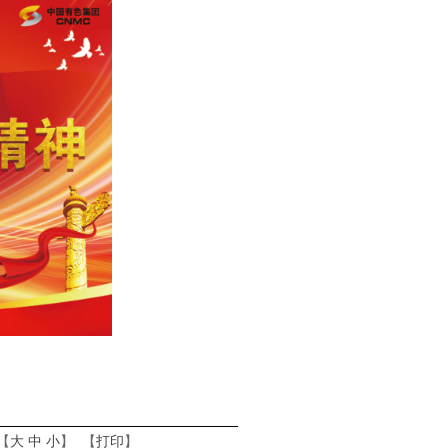
【
大
中
小
】 【
打印
】