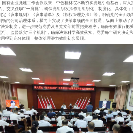
，国有企业党建工作会议以来，中色桂林院不断夯实党建引领基石，深入贯
进入、交叉任职”“一肩挑”，确保党组织发挥作用组织化、制度化、具体化；
制定《议事规则》《议事清单》及《授权管理办法》等，明确党的全面领
制衡的公司治理体系，横向上实现了决策事项的全面拉通，纵向上推动了
大”决策制度，进一步规范党委及各党支部前置把关程序，确保有效履行把
行、监督落实“三个机制”，确保决策科学高效落实。党委每年研究决定和
作用得到充分体现，整体治理潜力效能初步显现。