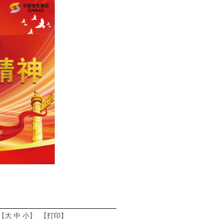
【
大
中
小
】 【
打印
】