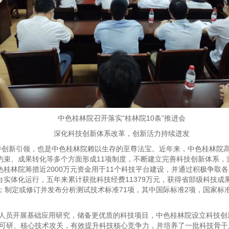
中色桂林院召开落实“桂林院10条”推进会
深化科技创新体系改革，创新活力持续迸发
坚持创新引领，也是中色桂林院赖以生存的至尊法宝。近年来，中色桂林院
约束、成果转化等多个方面形成11项制度，不断建立完善科技创新体系，
桂林院筹措近2000万元资金用于11个科技平台建设，并通过积极争取
实体化运行，五年来累计获批科技经费11379万元，获得省部级科技成果
；制定或修订并发布分析测试技术标准71项，其中国际标准2项，国家标准
技人员开展基础应用研究，储备更优质的科技项目，中色桂林院设立科技创
可研、核心技术攻关，有效提升科技核心竞争力，并培养了一批科技骨干人