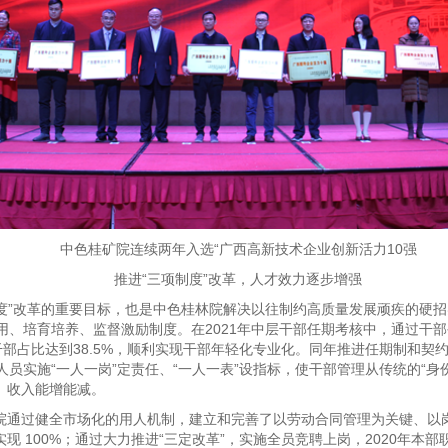
中色桂矿院连续两年入选“广西高新技术企业创新活力10强
推进“三项制度”改革，人才效力逐步增强
制度”改革的重要目标，也是中色桂林院解决以往制约高质量发展顽疾的硬招
用、培育培养、监督激励制度。在2021年中层干部任期考核中，通过干
干部占比达到38.5%，顺利实现干部年轻化专业化。同年推进任期制和契
员实施“一人一岗”定责任、“一人一表”设指标，使干部管理从传统的“身份
、收入能增能减。
院通过健全市场化的用人机制，建立和完善了以劳动合同管理为关键、以
 100%；通过大力推进“三定改革”，实施全员竞聘上岗，2020年本部