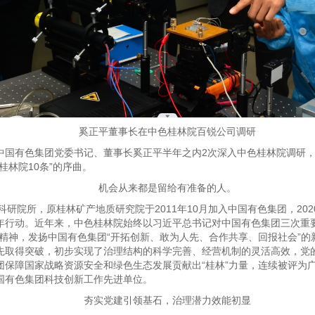
奚正平董事长在中色桂林院百锐公司调研
”中国有色集团党委书记、董事长奚正平半年之内2次深入中色桂林院调研
桂林院10条”的序曲。
机会从来都是留给有准备的人。
院所，原桂林矿产地质研究院于2011年10月加入中国有色集团，202
年行动。近年来，中色桂林院始终以习近平总书记对中国有色集团三次重要
精神，发扬中国有色集团“开拓创新、敢为人先、合作共享、回报社会”
先取得突破，初步实现了治理结构的科学完善、经营机制的灵活高效，党
团保障国家战略资源安全和绿色生态发展贡献出“桂林”力量，连续被评为
国有色集团科技创新工作先进单位。
夯实党建引领基石，治理潜力效能初显