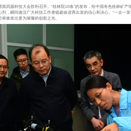
色集团第四届科技大会胜利召开。“桂林院10条”的发布，给中国有色桂林矿
剂，瞬间激活广大科技工作者砥砺奋进再出发的信心和决心。“一企一策”
必将焕发出更为璀璨的创新之光。