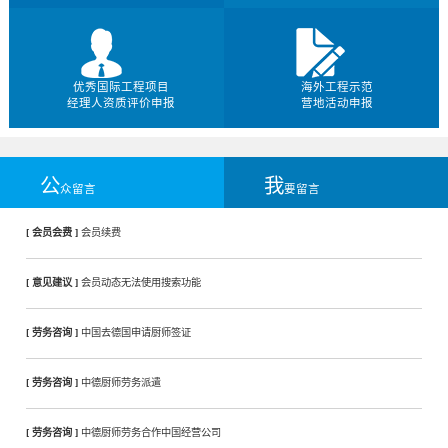
优秀国际工程项目
海外工程示范
经理人资质评价申报
营地活动申报
公
我
众留言
要留言
[ 会员会费 ]
会员续费
[ 意见建议 ]
会员动态无法使用搜索功能
[ 劳务咨询 ]
中国去德国申请厨师签证
[ 劳务咨询 ]
中德厨师劳务派遣
[ 劳务咨询 ]
中德厨师劳务合作中国经营公司