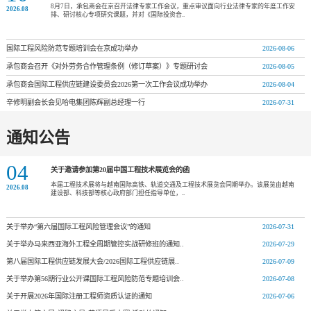
8月7日，承包商会在京召开法律专家工作会议，重点审议面向行业法律专家的年度工作安
2026.08
排、研讨核心专项研究课题，并对《国际投资合..
国际工程风险防范专题培训会在京成功举办
2026-08-06
承包商会召开《对外劳务合作管理条例（修订草案）》专题研讨会
2026-08-05
承包商会国际工程供应链建设委员会2026第一次工作会议成功举办
2026-08-04
辛修明副会长会见哈电集团陈辉副总经理一行
2026-07-31
通知公告
04
关于邀请参加第20届中国工程技术展览会的函
本届工程技术展将与越南国际高铁、轨道交通及工程技术展览会同期举办。该展览由越南
2026.08
建设部、科技部等核心政府部门担任指导单位，..
关于举办“第六届国际工程风险管理会议”的通知
2026-07-31
关于举办马来西亚海外工程全周期管控实战研修班的通知..
2026-07-29
第八届国际工程供应链发展大会/2026国际工程供应链展..
2026-07-09
关于举办第56期行业公开课国际工程风险防范专题培训会..
2026-07-08
关于开展2026年国际注册工程师资质认证的通知
2026-07-06