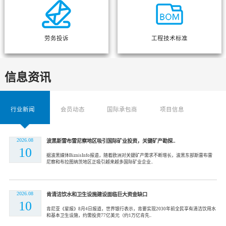
劳务投诉
工程技术标准
信息资讯
行业新闻
会员动态
国际承包商
项目信息
2026.08
波黑斯雷布雷尼察地区吸引国际矿业投资，关键矿产勘探..
10
据波黑媒体BiznisInfo报道，随着欧洲对关键矿产需求不断增长，波黑东部斯雷布雷
尼察和布拉图纳茨地区正吸引越来越多国际矿业企业..
2026.08
肯清洁饮水和卫生设施建设面临巨大资金缺口
10
肯尼亚《星报》8月4日报道，世界银行表示，肯要实现2030年前全民享有清洁饮用水
和基本卫生设施，约需投资77亿美元（约1万亿肯先..