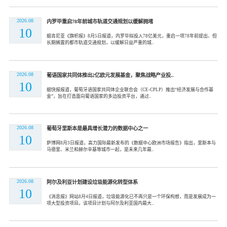
2026.08
内罗毕重启78年前城市轨道交通规划以缓解拥堵
10
据肯尼亚《旗帜报》8月5日报道，内罗毕拟投入78亿美元，重启一项78年前提出、但
长期搁置的都市轨道交通规划，以缓解日益严重的城..
2026.08
葡语国家共同体推出2亿欧元发展基金，聚焦战略产业投..
10
据快报报道，葡萄牙语国家共同体企业联合会（CE-CPLP）推出“经济发展与合作基
金”，旨在打造面向葡语国家的多边投资平台，通过..
2026.08
葡萄牙里斯本是最具增长潜力的数据中心之一
10
萨博网8月3日报道，高力国际最新发布的《数据中心欧洲市场报告》指出，里斯本与
马德里、米兰和赫尔辛基等城市一起，是未来几年最..
2026.08
阿尔及利亚计划建设垃圾能源化转型体系
10
《消息报》网站8月4日报道，垃圾能源化已不再只是一个环保构想，而是发展成为一
项大型投资项目。该项目计划与阿尔及利亚国内最大..