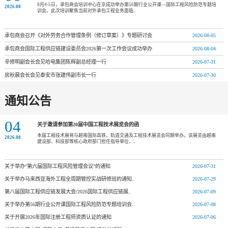
8月4-5日，承包商会培训中心在京成功举办第56期行业公开课—国际工程风险防范专题培
2026.08
训会。此次培训聚焦当前对外承包工程业务面临..
承包商会召开《对外劳务合作管理条例（修订草案）》专题研讨会
2026-08-05
承包商会国际工程供应链建设委员会2026第一次工作会议成功举办
2026-08-04
辛修明副会长会见哈电集团陈辉副总经理一行
2026-07-31
房秋晨会长会见泰安市张建伟副市长一行
2026-07-30
通知公告
04
关于邀请参加第20届中国工程技术展览会的函
本届工程技术展将与越南国际高铁、轨道交通及工程技术展览会同期举办。该展览由越南
2026.08
建设部、科技部等核心政府部门担任指导单位，..
关于举办“第六届国际工程风险管理会议”的通知
2026-07-31
关于举办马来西亚海外工程全周期管控实战研修班的通知..
2026-07-29
第八届国际工程供应链发展大会/2026国际工程供应链展..
2026-07-09
关于举办第56期行业公开课国际工程风险防范专题培训会..
2026-07-08
关于开展2026年国际注册工程师资质认证的通知
2026-07-06