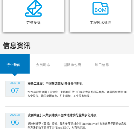
劳务投诉
工程技术标准
信息资讯
行业新闻
会员动态
国际承包商
项目信息
2026.08
秘鲁工业展：中国智造亮相 共寻合作新机
07
2026年秘鲁全国工业协会工业展10日至12日在秘鲁首都利马举办。本届展会共设300
多个展位，涵盖能源电力、矿业机械、工业服务和技..
2026.08
玻利维亚引入数字建模平台推动建筑行业数字化升级
06
据玻利维亚《日报》报道，玻利维亚建材企业Tigre Bolivia宣布推出基于建筑信息模
型方法的数字建模平台“Tigre BIM”，为当地建筑..