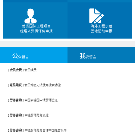
优秀国际工程项目
海外工程示范
经理人资质评价申报
营地活动申报
公
我
众留言
要留言
[ 会员会费 ]
会员续费
[ 意见建议 ]
会员动态无法使用搜索功能
[ 劳务咨询 ]
中国去德国申请厨师签证
[ 劳务咨询 ]
中德厨师劳务派遣
[ 劳务咨询 ]
中德厨师劳务合作中国经营公司