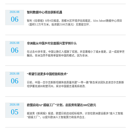
2026.08
智利数据中心项目获新机遇
06
智利《信使报》8月4日报道，首都大区环境评估局裁定，Alto Jahuel数据中心项目
（面积3.2万平方米，投资额2500万美元）无需提交环..
2026.08
非洲能从中国乡村全面振兴里学到什么
06
在过去40多年里，中国让数亿人摆脱了贫困，并显著缩小了城乡差距，这一成就举世
瞩目。非洲当然不能简单复制中国的模式，因为非洲..
2026.08
“希望引进更多中国经验和技术”
06
日前，中国—吉尔吉斯斯坦媒体高质量共建“一带一路”联合采访团队走进吉尔吉斯斯
坦伊塞克湖州和楚河州，采访中国援吉灌溉系统改..
2026.08
欧盟启动AI“超级工厂”计划，总投资有望达300亿欧元
05
据波黑《新闻报》报道，欧盟日前启动招标程序，计划在欧洲建设最多7座人工智能
“超级工厂”，以提升欧洲人工智能算力和技术自主..