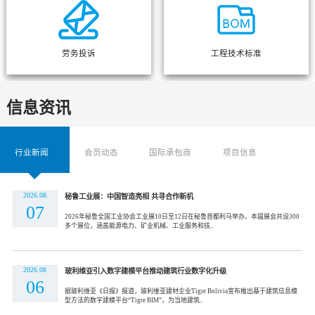
劳务投诉
工程技术标准
信息资讯
行业新闻
会员动态
国际承包商
项目信息
2026.08
秘鲁工业展：中国智造亮相 共寻合作新机
07
2026年秘鲁全国工业协会工业展10日至12日在秘鲁首都利马举办。本届展会共设300
多个展位，涵盖能源电力、矿业机械、工业服务和技..
2026.08
玻利维亚引入数字建模平台推动建筑行业数字化升级
06
据玻利维亚《日报》报道，玻利维亚建材企业Tigre Bolivia宣布推出基于建筑信息模
型方法的数字建模平台“Tigre BIM”，为当地建筑..