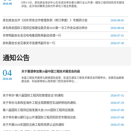
8月4-5日，承包商会培训中心在京成功举办第56期行业公开课—国际工程风险防范专题培
2026.08
训会。此次培训聚焦当前对外承包工程业务面临..
承包商会召开《对外劳务合作管理条例（修订草案）》专题研讨会
2026-08-05
承包商会国际工程供应链建设委员会2026第一次工作会议成功举办
2026-08-04
辛修明副会长会见哈电集团陈辉副总经理一行
2026-07-31
房秋晨会长会见泰安市张建伟副市长一行
2026-07-30
通知公告
04
关于邀请参加第20届中国工程技术展览会的函
本届工程技术展将与越南国际高铁、轨道交通及工程技术展览会同期举办。该展览由越南
2026.08
建设部、科技部等核心政府部门担任指导单位，..
关于举办“第六届国际工程风险管理会议”的通知
2026-07-31
关于举办马来西亚海外工程全周期管控实战研修班的通知..
2026-07-29
第八届国际工程供应链发展大会/2026国际工程供应链展..
2026-07-09
关于举办第56期行业公开课国际工程风险防范专题培训会..
2026-07-08
关于开展2026年国际注册工程师资质认证的通知
2026-07-06