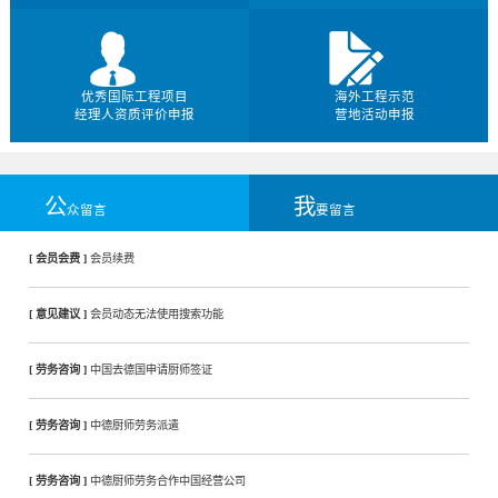
优秀国际工程项目
海外工程示范
经理人资质评价申报
营地活动申报
公
我
众留言
要留言
[ 会员会费 ]
会员续费
[ 意见建议 ]
会员动态无法使用搜索功能
[ 劳务咨询 ]
中国去德国申请厨师签证
[ 劳务咨询 ]
中德厨师劳务派遣
[ 劳务咨询 ]
中德厨师劳务合作中国经营公司