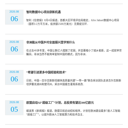
2026.08
智利数据中心项目获新机遇
06
智利《信使报》8月4日报道，首都大区环境评估局裁定，Alto Jahuel数据中心项目
（面积3.2万平方米，投资额2500万美元）无需提交环..
2026.08
非洲能从中国乡村全面振兴里学到什么
06
在过去40多年里，中国让数亿人摆脱了贫困，并显著缩小了城乡差距，这一成就举世
瞩目。非洲当然不能简单复制中国的模式，因为非洲..
2026.08
“希望引进更多中国经验和技术”
06
日前，中国—吉尔吉斯斯坦媒体高质量共建“一带一路”联合采访团队走进吉尔吉斯斯
坦伊塞克湖州和楚河州，采访中国援吉灌溉系统改..
2026.08
欧盟启动AI“超级工厂”计划，总投资有望达300亿欧元
05
据波黑《新闻报》报道，欧盟日前启动招标程序，计划在欧洲建设最多7座人工智能
“超级工厂”，以提升欧洲人工智能算力和技术自主..