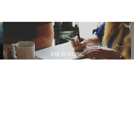
JOB POSTING
招聘信息
E-COMMERCE
RLATFORM