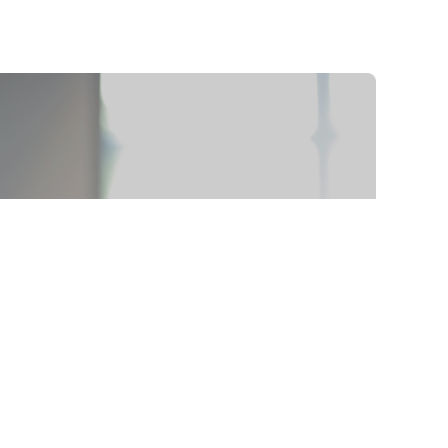
TRAINING AND
DEVELOPMENT
培训与发展