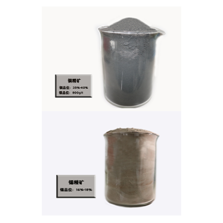
声
明
隐
私
安
全
联
系
我
们
专
题
专
栏
网