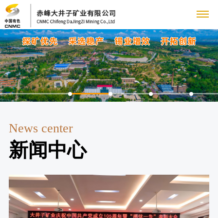
关
于
我
们
公
新
News center
司
新闻中心
闻
简
介
中
领
心
导
公
党
致
司