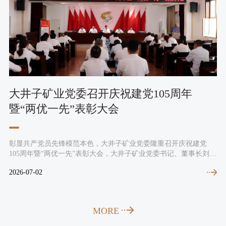
辞
群
动
管
态
工
理
中
团
作
色
队
党
企
沈
组
群
矿
大井子矿业党委召开庆祝建党105周年
织
业
工
新
暨“两优一先”表彰大会
机
作
文
闻
构
工
集
资
化
会
彰显共产党员先锋模范本色，大井子矿业党委隆重召开庆祝建党
人
团
企
质
105周年暨“两优一先”表彰大会，大井子矿业党委书记、董事长刘刚
月
人
工
新
带领全体与会党员面向鲜红党旗重温入党誓词。
司
业
荣
2026-07-02
20
作
闻
力
精
誉
团
国
神
资
委
资
MORE
使
工
要