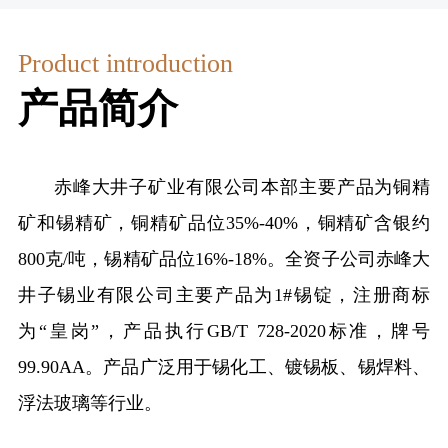
源
命
作
人
闻
联
愿
才
公
Product introduction
景
系
队
司
文
产品简介
伍
公
我
化
人
告
活
们
才
信
动
赤峰大井子矿业有限公司本部主要产品为铜精
常
招
息
矿和锡精矿，铜精矿品位35%-40%，铜精矿含银约
见
聘
公
问
800克/吨，锡精矿品位16%-18%。全资子公司赤峰大
教
开
题
育
井子锡业有限公司主要产品为1#锡锭，注册商标
与
培
为“皇岗”，产品执行GB/T 728-2020标准，牌号
解
训
99.90AA。产品广泛用于锡化工、镀锡板、锡焊料、
答
浮法玻璃等行业。
法
律