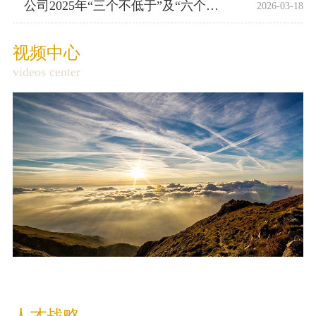
公司2025年“三个不低于”及“六个增效”项...
2026-03-18
示
公
视频中心
告
videos center
产
品
质
量
追
溯
网
页
人才战略