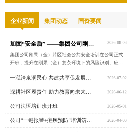
队
责
开
才
新
识
货
组
科
招
闻
可
物
织
技
企业新闻
集团动态
国资要闻
聘
行
持
工
架
创
青
业
续
程
构
新
春
动
发
加固“安全盾” ——集团公司刚果（金）片区...
2026-08-03
服
安
风
态
展
务
集团公司刚果（金）片区社会公共安全培训在公司正式
全
采
媒
简
开班，提升在刚果（金）复杂环境下的风险识别、应急
环
体
易
处置及自救互救能力，采取现场实训与线上视频参训相
保
报
一泓清泉润民心 共建共享促发展——中色刚波...
2026-07-02
结合的方式。
招
社
道
标
会
深耕社区履责任 助力教育向未来——刚波夫公...
2026-06-12
一
责
公司法语培训班开班
般
2026-05-01
任
询
公司“一键报警+疟疾预防”培训筑牢安全健康...
2026-04-03
价
公