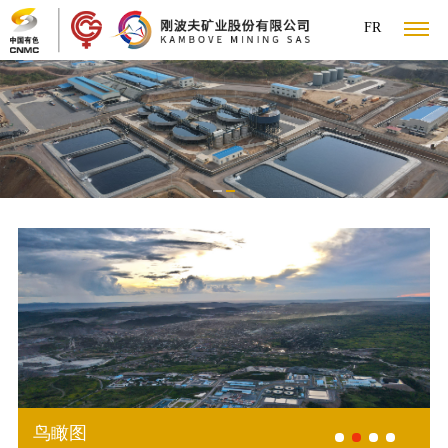
FR
关
公
于
新
司
国
我
闻
业
简
资
介
产
们
中
务
企
要
领
品
闻
企
心
介
业
人
导
信
集
业
致
息
人
绍
文
力
信
团
精
辞
供
才
新
神
标
管
化
资
息
应
战
闻
品
准
理
链
略
企
源
公
牌
招
团
尽
人
鸟瞰图
业
标
标