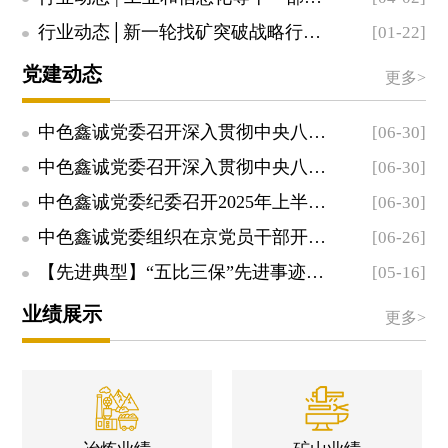
行业动态│新一轮找矿突破战略行动重要成果发布 锂、锆铪、稀土等战略性新兴...
[01-22]
党建动态
更多>
中色鑫诚党委召开深入贯彻中央八项规定精神学习教育专题党课
[06-30]
中色鑫诚党委召开深入贯彻中央八项规定精神警示教育、集中整治违规吃喝专题...
[06-30]
中色鑫诚党委纪委召开2025年上半年落实全面从严治党会商会议
[06-30]
中色鑫诚党委组织在京党员干部开展党风廉政教育活动
[06-26]
【先进典型】“五比三保”先进事迹巡礼③戈壁昆仑砺作风 铁军铸魂显担当——...
[05-16]
业绩展示
更多>