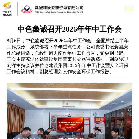
关
中色鑫诚召开2026年年中工作会
董
于
新
8月6日，中色鑫诚召开2026年年中工作会，全面总结上半年
工作成效，系统部署下半年重点任务。公司党委书记裴国庆
事
企
作总结讲话，总经理周力南作年中工作报告，党委副书记、
我
闻
企
长
工会主席苏洁传达建设集团董事长梁磊讲话精神，副总经理
业
刘洋主持会议并传达建设集团2026年年中工作会暨安全环保
致
社
们
中
业
业
新
工作会议精神，副总经理刘义作安全环保工作报告。
辞
会
闻
冶
心
荣
绩
党
公
荣
集
炼
司
誉
党
誉
展
群
企
团
业
简
中
建
要
绩
企
介
示
工
业
人
国
动
闻
矿
业
管
建
态
招
国
作
文
力
联
山
愿
理
设
群
聘
资
业
景