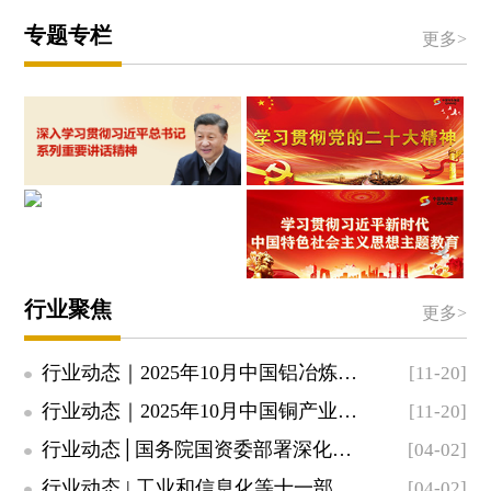
品
质
专题专栏
剪
更多>
工
纸
程
视
奖
频
结
文
构
化
长
活
城
动
杯
行业聚焦
更多>
行业动态｜2025年10月中国铝冶炼产业运行态势分析
[11-20]
行业动态｜2025年10月中国铜产业运行态势分析
[11-20]
行业动态│国务院国资委部署深化中央企业“AI+”专项行动
[04-02]
行业动态 | 工业和信息化等十一部门联合印发《铜产业高质量发展实施方案（2...
[04-02]