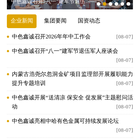
团
中色鑫诚召开“八一”建军节退伍军人座谈会
工
化
资
系
信
团
信
动
绩
和
队
程
活
息
态
民
源
我
息
理
组
企业新闻
集团要闻
国资动态
鲁
动
行
用
念
织
班
们
公
业
建
中色鑫诚召开2026年年中工作会
[08-07]
社
架
奖
聚
筑
会
开
构
国
中色鑫诚召开“八一”建军节退伍军人座谈会
焦
其
责
企
家
[08-07]
他
任
业
优
业
内蒙古浩尧尔忽洞金矿项目监理部开展履职能力
员
资
质
绩
提升专题培训
[08-07]
工
质
工
风
程
中色鑫诚开展“送清凉 保安全 促发展”主题慰问活
采
奖
动
[08-07]
剪
部
中色鑫诚亮相中哈有色金属可持续发展论坛
纸
级
[08-07]
作
优