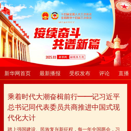
新华网首页
最新播报
受权发布
评论
直播
乘着时代大潮奋楫前行——记习近平
总书记同代表委员共商推进中国式现
代化大计
踏上强国建设、民族复兴新征程，每一年全国两会，习