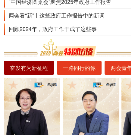
“中国经济圆桌会”聚焦2025年政府工作报告
两会看“新”丨这些政府工作报告中的新词
回顾2024年，政府工作干成了这些事
奋发有为新征程
一路同行的你
两会青年