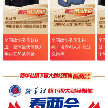
全国政协委员朱松
全国政协委员赵红
全国
纯：培养AI人才 没这
卫：全球最快高铁列
健：
么简单
车正在加紧试验
个称