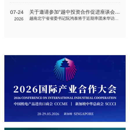
07-24
关于邀请参加“越中投资合作促进座谈会”的通知
越南北宁省省委书记阮鸿泰将于近期率团来华访问。北宁省是越南重要的工业制造与出口基地，在全球电子、高新科技及智能制造领域形成了一定产业规模。依托其地理位置、基础设施以及当地政府“与企业同行”的投资服务配套机制，北宁省已吸引多家跨国企业入驻，成为外资企业在越南布局的重要选项之一。 为进一步促进中国与越南地方政府间经贸交流合作，加强中国企业对越南北宁省贸易投资环境的了解，北宁省人民委员会和越南驻华大使馆将于8月24日（星期一）在北京共同举办“越中投资合作促进座谈会-北宁省:携手同行共创未来”。会议包括相关领导致辞、北宁省推介片、投资政策推介、实践案例分享、投资证书颁发仪式、省领导总结发言等多个环节，具体安排请见附件活动初步议程。 近年来，机电商会受邀配合越南方面举办多场投资、贸易与旅游促进活动，为两国企业搭建对接平台，推动了双边在经贸、投资等领域的务实合作。受越南驻华使馆委托，机电商会将再次支持本次活动，现邀请与北宁省重点合作领域相关的企业参会并开展交流。请有意参会的企业于8月19日前打开下方链接，或扫描下方二维码在线报名。我会将根据使馆要求进行企业适配度审核，最终参会请以我会邮件通知为准。
2026