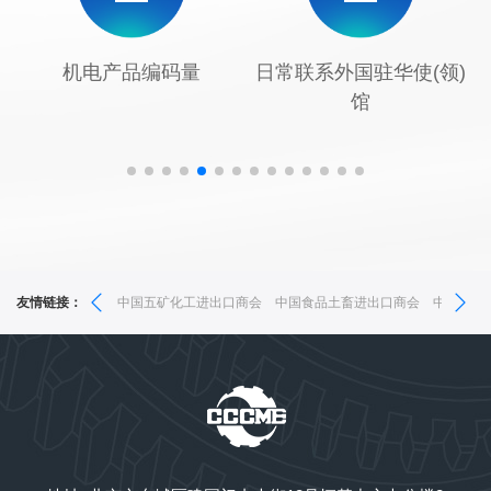
2
5
1
,
2
8
1
,
3
6
2
-
3
9
2
-
日常联系外国驻华使(领)
日常联系中国驻外使(领)
馆
馆经济商务参赞处(室)
4
7
3
.
4
3
.
5
8
4
/
5
4
/
6
9
5
0
6
5
7
6
7
6
矿化工进出口商会
友情链接：
中国食品土畜进出口商会
中国医药保健品进出口商会
慈溪市
8
7
8
7
9
8
9
8
9
9