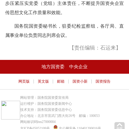
步压紧压实党委（党组）主体责任，不断提升国资央企宣
传思想文化工作质量和效能。
国务院国资委秘书长，驻委纪检监察组，各厅局、直
属事业单位负责同志列席会议。
【责任编辑：石运来】
地方国资委
中央企业
|
|
|
|
网页版
英文版
邮箱
国资小新
国资报告
网站管理：国务院国资委宣传局
运行维护：国务院国资委新闻中心
技术支持：国务院国资委信息中心
办公地址：北京市宣武门西大街26号 邮编：100053
网站标识码bm27000004
京ICP备05052109号
京公网安备 110401200016号