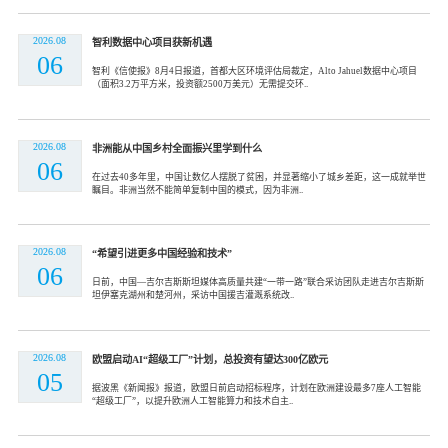
2026.08
智利数据中心项目获新机遇
06
智利《信使报》8月4日报道，首都大区环境评估局裁定，Alto Jahuel数据中心项目
（面积3.2万平方米，投资额2500万美元）无需提交环..
2026.08
非洲能从中国乡村全面振兴里学到什么
06
在过去40多年里，中国让数亿人摆脱了贫困，并显著缩小了城乡差距，这一成就举世
瞩目。非洲当然不能简单复制中国的模式，因为非洲..
2026.08
“希望引进更多中国经验和技术”
06
日前，中国—吉尔吉斯斯坦媒体高质量共建“一带一路”联合采访团队走进吉尔吉斯斯
坦伊塞克湖州和楚河州，采访中国援吉灌溉系统改..
2026.08
欧盟启动AI“超级工厂”计划，总投资有望达300亿欧元
05
据波黑《新闻报》报道，欧盟日前启动招标程序，计划在欧洲建设最多7座人工智能
“超级工厂”，以提升欧洲人工智能算力和技术自主..