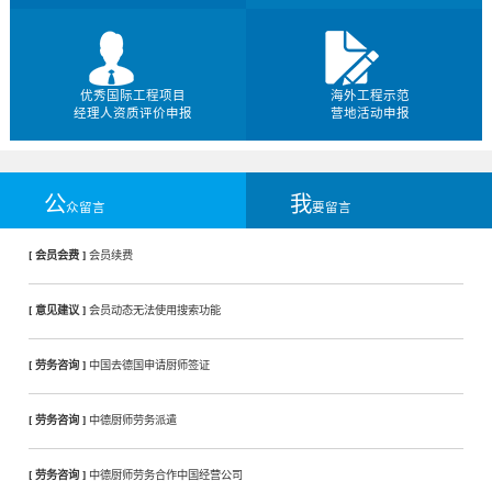
优秀国际工程项目
海外工程示范
经理人资质评价申报
营地活动申报
公
我
众留言
要留言
[ 会员会费 ]
会员续费
[ 意见建议 ]
会员动态无法使用搜索功能
[ 劳务咨询 ]
中国去德国申请厨师签证
[ 劳务咨询 ]
中德厨师劳务派遣
[ 劳务咨询 ]
中德厨师劳务合作中国经营公司