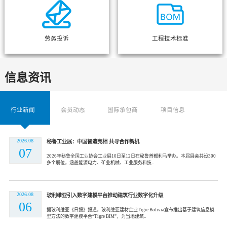
劳务投诉
工程技术标准
信息资讯
行业新闻
会员动态
国际承包商
项目信息
2026.08
秘鲁工业展：中国智造亮相 共寻合作新机
07
2026年秘鲁全国工业协会工业展10日至12日在秘鲁首都利马举办。本届展会共设300
多个展位，涵盖能源电力、矿业机械、工业服务和技..
2026.08
玻利维亚引入数字建模平台推动建筑行业数字化升级
06
据玻利维亚《日报》报道，玻利维亚建材企业Tigre Bolivia宣布推出基于建筑信息模
型方法的数字建模平台“Tigre BIM”，为当地建筑..