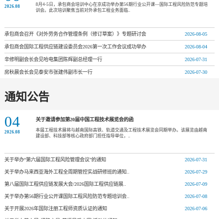
8月4-5日，承包商会培训中心在京成功举办第56期行业公开课—国际工程风险防范专题培
2026.08
训会。此次培训聚焦当前对外承包工程业务面临..
承包商会召开《对外劳务合作管理条例（修订草案）》专题研讨会
2026-08-05
承包商会国际工程供应链建设委员会2026第一次工作会议成功举办
2026-08-04
辛修明副会长会见哈电集团陈辉副总经理一行
2026-07-31
房秋晨会长会见泰安市张建伟副市长一行
2026-07-30
通知公告
04
关于邀请参加第20届中国工程技术展览会的函
本届工程技术展将与越南国际高铁、轨道交通及工程技术展览会同期举办。该展览由越南
2026.08
建设部、科技部等核心政府部门担任指导单位，..
关于举办“第六届国际工程风险管理会议”的通知
2026-07-31
关于举办马来西亚海外工程全周期管控实战研修班的通知..
2026-07-29
第八届国际工程供应链发展大会/2026国际工程供应链展..
2026-07-09
关于举办第56期行业公开课国际工程风险防范专题培训会..
2026-07-08
关于开展2026年国际注册工程师资质认证的通知
2026-07-06