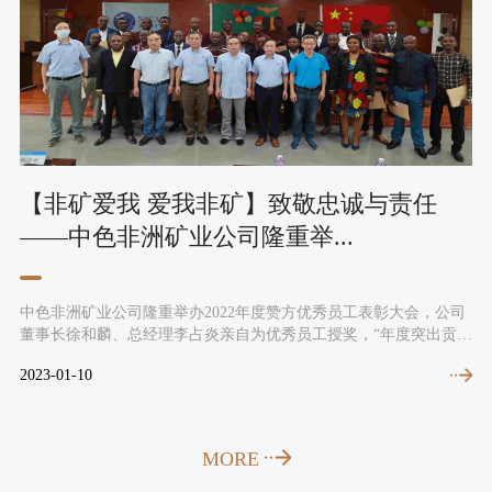
队
工
要
组
闻
风
织
集
架
采
团
构
心
人
新
发
路
闻
【非矿爱我 爱我非矿】致敬忠诚与责任
展
才
留
公
——中色非洲矿业公司隆重举...
规
痕
战
司
划
书
新
略
画
中色非洲矿业公司隆重举办2022年度赞方优秀员工表彰大会，公司
落
闻
人
董事长徐和麟、总经理李占炎亲自为优秀员工授奖，“年度突出贡献
的
信
摄
行
奖、最佳岗位技术能手奖、最佳进步奖、安全生产奖、成本控制
论
才
2023-01-10
20
影
奖、最佳员工奖、最佳客服奖、岗位全勤奖。
业
息
招
动
聘
公
态
MORE
媒