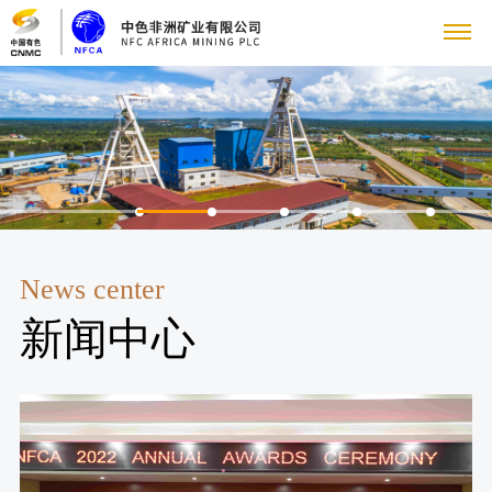
关
于
我
们
公
新
News center
司
新闻中心
闻
简
介
中
管
心
理
国
员
团
资