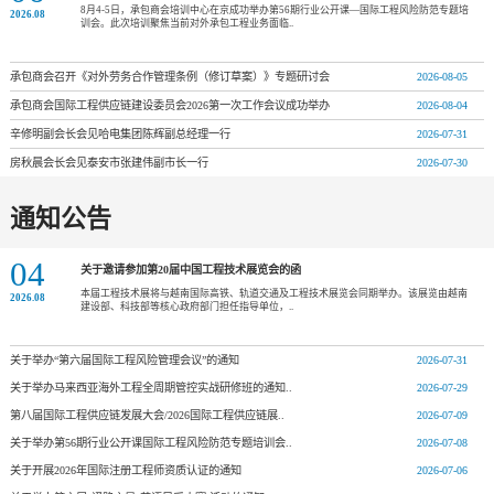
8月4-5日，承包商会培训中心在京成功举办第56期行业公开课—国际工程风险防范专题培
2026.08
训会。此次培训聚焦当前对外承包工程业务面临..
承包商会召开《对外劳务合作管理条例（修订草案）》专题研讨会
2026-08-05
承包商会国际工程供应链建设委员会2026第一次工作会议成功举办
2026-08-04
辛修明副会长会见哈电集团陈辉副总经理一行
2026-07-31
房秋晨会长会见泰安市张建伟副市长一行
2026-07-30
通知公告
04
关于邀请参加第20届中国工程技术展览会的函
本届工程技术展将与越南国际高铁、轨道交通及工程技术展览会同期举办。该展览由越南
2026.08
建设部、科技部等核心政府部门担任指导单位，..
关于举办“第六届国际工程风险管理会议”的通知
2026-07-31
关于举办马来西亚海外工程全周期管控实战研修班的通知..
2026-07-29
第八届国际工程供应链发展大会/2026国际工程供应链展..
2026-07-09
关于举办第56期行业公开课国际工程风险防范专题培训会..
2026-07-08
关于开展2026年国际注册工程师资质认证的通知
2026-07-06