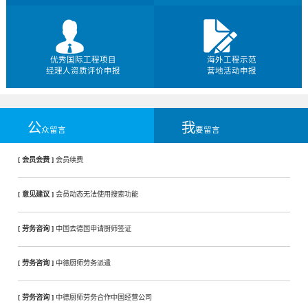
优秀国际工程项目
海外工程示范
经理人资质评价申报
营地活动申报
公
我
众留言
要留言
[ 会员会费 ]
会员续费
[ 意见建议 ]
会员动态无法使用搜索功能
[ 劳务咨询 ]
中国去德国申请厨师签证
[ 劳务咨询 ]
中德厨师劳务派遣
[ 劳务咨询 ]
中德厨师劳务合作中国经营公司