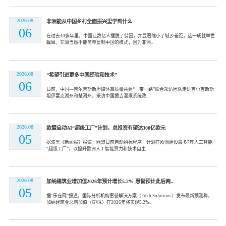
2026.08
非洲能从中国乡村全面振兴里学到什么
06
在过去40多年里，中国让数亿人摆脱了贫困，并显著缩小了城乡差距，这一成就举世
瞩目。非洲当然不能简单复制中国的模式，因为非洲..
2026.08
“希望引进更多中国经验和技术”
06
日前，中国—吉尔吉斯斯坦媒体高质量共建“一带一路”联合采访团队走进吉尔吉斯斯
坦伊塞克湖州和楚河州，采访中国援吉灌溉系统改..
2026.08
欧盟启动AI“超级工厂”计划，总投资有望达300亿欧元
05
据波黑《新闻报》报道，欧盟日前启动招标程序，计划在欧洲建设最多7座人工智能
“超级工厂”，以提升欧洲人工智能算力和技术自主..
2026.08
加纳建筑业增加值2026年预计增长5.2% 惠誉预计此后两..
05
据“乐在网”报道，国际分析机构惠誉解决方案（Fitch Solutions）发布最新预测称，
加纳建筑业总增加值（GVA）在2026年将实现5.2%..