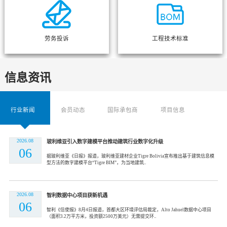
劳务投诉
工程技术标准
信息资讯
行业新闻
会员动态
国际承包商
项目信息
2026.08
玻利维亚引入数字建模平台推动建筑行业数字化升级
06
据玻利维亚《日报》报道，玻利维亚建材企业Tigre Bolivia宣布推出基于建筑信息模
型方法的数字建模平台“Tigre BIM”，为当地建筑..
2026.08
智利数据中心项目获新机遇
06
智利《信使报》8月4日报道，首都大区环境评估局裁定，Alto Jahuel数据中心项目
（面积3.2万平方米，投资额2500万美元）无需提交环..