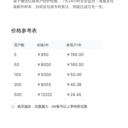
基于微信亿级用户防护经验， 7天24小时安全监控；海量反垃
圾邮件样本，自研反垃圾专利算法，智能过滤万无一失。
价格参考表
用户数
价格/年
单用户/年
5
￥950
￥190.00
50
￥8000
￥160.00
100
￥5000
￥50.00
200
￥8055
￥40.28
500
￥12222
￥24.45
购买越多，优惠越大，66账号以上享特殊优惠