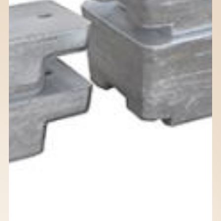
我
们
董
事
长
寄
语
企
业
风
采