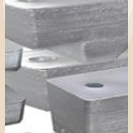
路
政
誉
线
策
视
“不忘
培
频
初
训
中
心，
与
心
牢记
发
企
使
展
业
命”主
文
题教
化
育
领
LME
导
负责
关
任采
怀
购
联
系