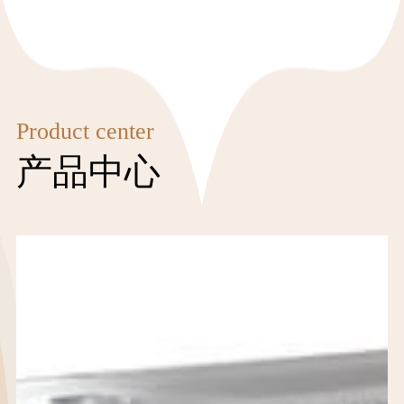
主
开
资
督
题
边
教
源
改
育
人
关
党
才
Product center
于
史
理
产品中心
百
念
我
年
招
们
天
聘
公
联
天
信
司
读
息
系
简
党
人
介
的
我
力
资
群
资
们
质
众
源
荣