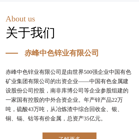
道
群
产
信
品
About us
工
息
关于我们
公
作
开
党
网
建
赤峰中色锌业有限公司
站
工
作
赤峰中色锌业有限公司是由世界500强企业中国有色
专
纪
矿业集团有限公司的出资企业——中国有色金属建
题
委
设股份公司控股，南非库博公司等企业参股组建的
学
中
工
一家国有控股的中外合资企业。年产锌产品22万
习
作
吨，硫酸43万吨，从冶炼渣中综合回收金、银、
央
贯
团
铜、镉、钴等有价金属，总资产35亿元。
彻
环
委
习
工