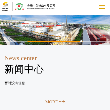
新
闻
中
心
News center
企
产
新闻中心
业
品
新
闻
暂时没有信息
业
媒
务
体
品
MORE
党
报
牌