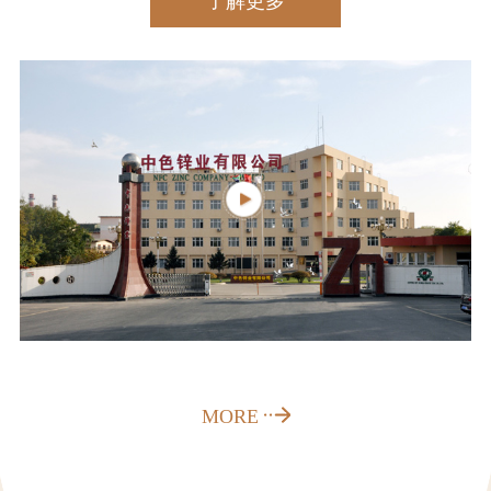
了解更多
保
近
作
平
工
督
新
会
察
时
工
代
作
专
中
国
栏
新
特
信
闻
色
息
动
社
态
会
公
信
主
开
息
义
信
MORE
人
公
思
息
开
想
力
公
边