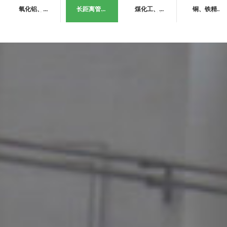
氧化铝、酸
长距离管道
煤化工、水
铜、铁精矿
泵等湿法冶
输送领域
煤浆领城
领域
金领域