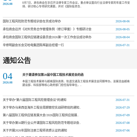
8月7日，承包商会在京召开法律专家工作会议，重点审议面向行业法律专家的年度工作安
2026.08
排、研讨核心专项研究课题，并对《国际投资合..
国际工程风险防范专题培训会在京成功举办
2026-08-06
承包商会召开《对外劳务合作管理条例（修订草案）》专题研讨会
2026-08-05
承包商会国际工程供应链建设委员会2026第一次工作会议成功举办
2026-08-04
辛修明副会长会见哈电集团陈辉副总经理一行
2026-07-31
通知公告
04
关于邀请参加第20届中国工程技术展览会的函
本届工程技术展将与越南国际高铁、轨道交通及工程技术展览会同期举办。该展览由越南
2026.08
建设部、科技部等核心政府部门担任指导单位，..
关于举办“第六届国际工程风险管理会议”的通知
2026-07-31
关于举办马来西亚海外工程全周期管控实战研修班的通知..
2026-07-29
第八届国际工程供应链发展大会/2026国际工程供应链展..
2026-07-09
关于举办第56期行业公开课国际工程风险防范专题培训会..
2026-07-08
关于开展2026年国际注册工程师资质认证的通知
2026-07-06