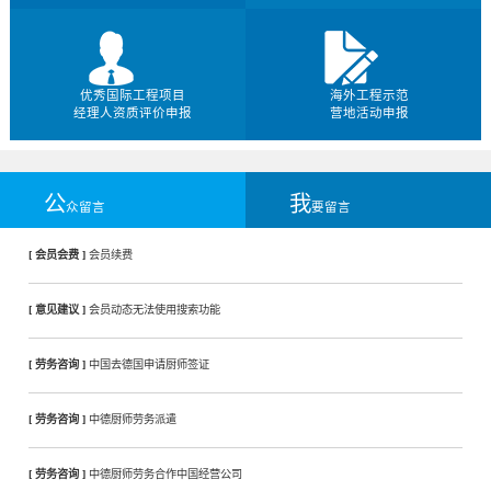
优秀国际工程项目
海外工程示范
经理人资质评价申报
营地活动申报
公
我
众留言
要留言
[ 会员会费 ]
会员续费
[ 意见建议 ]
会员动态无法使用搜索功能
[ 劳务咨询 ]
中国去德国申请厨师签证
[ 劳务咨询 ]
中德厨师劳务派遣
[ 劳务咨询 ]
中德厨师劳务合作中国经营公司