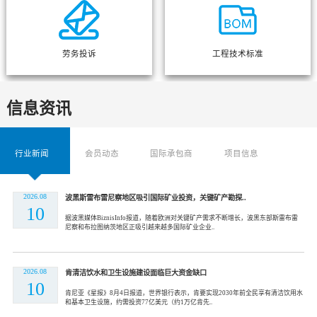
劳务投诉
工程技术标准
信息资讯
行业新闻
会员动态
国际承包商
项目信息
2026.08
波黑斯雷布雷尼察地区吸引国际矿业投资，关键矿产勘探..
10
据波黑媒体BiznisInfo报道，随着欧洲对关键矿产需求不断增长，波黑东部斯雷布雷
尼察和布拉图纳茨地区正吸引越来越多国际矿业企业..
2026.08
肯清洁饮水和卫生设施建设面临巨大资金缺口
10
肯尼亚《星报》8月4日报道，世界银行表示，肯要实现2030年前全民享有清洁饮用水
和基本卫生设施，约需投资77亿美元（约1万亿肯先..