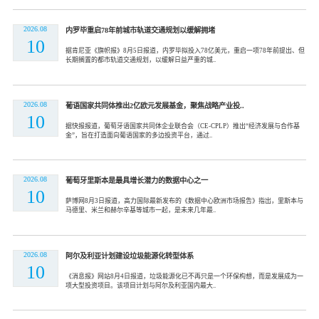
2026.08
内罗毕重启78年前城市轨道交通规划以缓解拥堵
10
据肯尼亚《旗帜报》8月5日报道，内罗毕拟投入78亿美元，重启一项78年前提出、但
长期搁置的都市轨道交通规划，以缓解日益严重的城..
2026.08
葡语国家共同体推出2亿欧元发展基金，聚焦战略产业投..
10
据快报报道，葡萄牙语国家共同体企业联合会（CE-CPLP）推出“经济发展与合作基
金”，旨在打造面向葡语国家的多边投资平台，通过..
2026.08
葡萄牙里斯本是最具增长潜力的数据中心之一
10
萨博网8月3日报道，高力国际最新发布的《数据中心欧洲市场报告》指出，里斯本与
马德里、米兰和赫尔辛基等城市一起，是未来几年最..
2026.08
阿尔及利亚计划建设垃圾能源化转型体系
10
《消息报》网站8月4日报道，垃圾能源化已不再只是一个环保构想，而是发展成为一
项大型投资项目。该项目计划与阿尔及利亚国内最大..