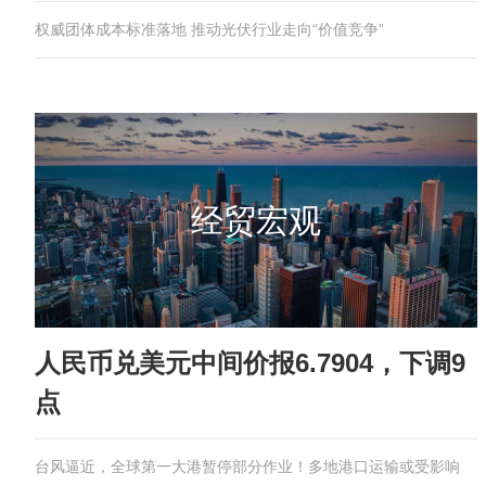
权威团体成本标准落地 推动光伏行业走向“价值竞争”
经贸宏观
人民币兑美元中间价报6.7904，下调9
点
台风逼近，全球第一大港暂停部分作业！多地港口运输或受影响