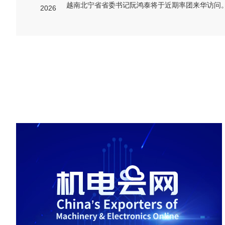
2026
埃及
墨西哥
及采购商对车床感兴趣
墨西哥采购商对纺织腕带感兴
趣