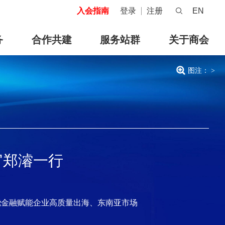
入会指南
登录
注册
EN
务
合作共建
服务站群
关于商会
图注：
>
官郑濬一行
绕金融赋能企业高质量出海、东南亚市场