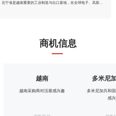
越南北宁省省委书记阮鸿泰将于近期率团来华访问。北宁省是越南重要的工业制造与出口基地，在全球电子、高新科技及智能制造领域形成了一定产业规模。依托其地理位置、基础设施以及当地政府“与企业同行”的投资服务配套机制，北宁省已吸引多家跨国企业入驻，成为外资企业在越南布局的重要选项之一。 为进一步促进中国与越南地方政府间经贸交流合作，加强中国企业对越南北宁省贸易投资环境的了解，北宁省人民委员会和越南驻华大使馆将于8月24日（星期一）在北京共同举办“越中投资合作促进座谈会-北宁省:携手同行共创未来”。会议包括相关领导致辞、北宁省推介片、投资政策推介、实践案例分享、投资证书颁发仪式、省领导总结发言等多个环节，具体安排请见附件活动初步议程。 近年来，机电商会受邀配合越南方面举办多场投资、贸易与旅游促进活动，为两国企业搭建对接平台，推动了双边在经贸、投资等领域的务实合作。受越南驻华使馆委托，机电商会将再次支持本次活动，现邀请与北宁省重点合作领域相关的企业参会并开展交流。请有意参会的企业于8月19日前打开下方链接，或扫描下方二维码在线报名。我会将根据使馆要求进行企业适配度审核，最终参会请以我会邮件通知为准。
商机信息
越南
多米尼
越南采购商对活塞感兴趣
多米尼加共和国
感兴