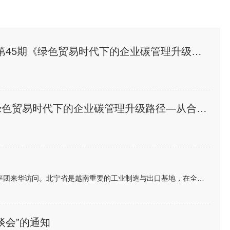
周四14:15开讲 | 专家委员会大讲堂第45期《绿色贸易时代下的企业碳管理升级路径—从合规到竞争力》
邀请 | 专家委员会大讲堂第45期《绿色贸易时代下的企业碳管理升级路径—从合规到竞争力》
各有关单位：越南北宁省省委书记阮鸿泰将于近期率团来华访问。北宁省是越南重要的工业制造与出口基地，在全球电子、高新科技及智能制造领域形成了一定产业规模。依托其地理位置、基础设施以及当地政府“与企业同行”...
谈会”的通知