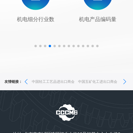
2
3
1
1
,
3
7
1
1
,
3
4
2
2
-
4
8
2
2
-
机电细分行业数
机电产品编码量
4
5
3
3
.
5
9
3
3
.
5
6
4
4
6
4
4
/
6
7
5
5
7
5
5
0
7
8
6
6
8
6
6
1
纺织品进出口商会
友情链接：
中国轻工工艺品进出口商会
中国五矿化工进出口商会
中国食
8
9
7
7
9
7
7
9
8
8
8
8
9
9
9
9