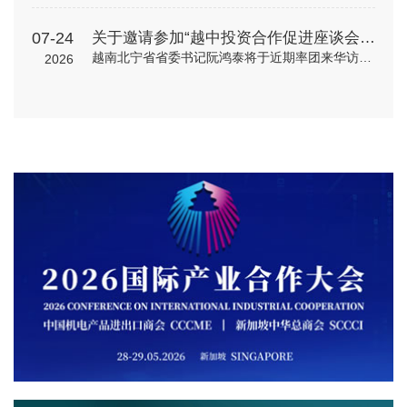
07-24
关于邀请参加“越中投资合作促进座谈会”的通知
越南北宁省省委书记阮鸿泰将于近期率团来华访问。北宁省是越南重要的工业制造与出口基地，在全球电子、高新科技及智能制造领域形成了一定产业规模。依托其地理位置、基础设施以及当地政府“与企业同行”的投资服务配套机制，北宁省已吸引多家跨国企业入驻，成为外资企业在越南布局的重要选项之一。 为进一步促进中国与越南地方政府间经贸交流合作，加强中国企业对越南北宁省贸易投资环境的了解，北宁省人民委员会和越南驻华大使馆将于8月24日（星期一）在北京共同举办“越中投资合作促进座谈会-北宁省:携手同行共创未来”。会议包括相关领导致辞、北宁省推介片、投资政策推介、实践案例分享、投资证书颁发仪式、省领导总结发言等多个环节，具体安排请见附件活动初步议程。 近年来，机电商会受邀配合越南方面举办多场投资、贸易与旅游促进活动，为两国企业搭建对接平台，推动了双边在经贸、投资等领域的务实合作。受越南驻华使馆委托，机电商会将再次支持本次活动，现邀请与北宁省重点合作领域相关的企业参会并开展交流。请有意参会的企业于8月19日前打开下方链接，或扫描下方二维码在线报名。我会将根据使馆要求进行企业适配度审核，最终参会请以我会邮件通知为准。
2026