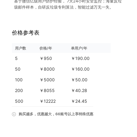
基于微信亿级用户防护经验， 7天24小时安全监控；海量反垃
圾邮件样本，自研反垃圾专利算法，智能过滤万无一失。
价格参考表
用户数
价格/年
单用户/年
5
￥950
￥190.00
50
￥8000
￥160.00
100
￥5000
￥50.00
200
￥8055
￥40.28
500
￥12222
￥24.45
购买越多，优惠越大，66账号以上享特殊优惠