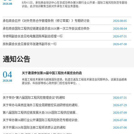
8月4-5日，承包商会培训中心在京成功举办第56期行业公开课—国际工程风险防范专题培
2026.08
训会。此次培训聚焦当前对外承包工程业务面临..
承包商会召开《对外劳务合作管理条例（修订草案）》专题研讨会
2026-08-05
承包商会国际工程供应链建设委员会2026第一次工作会议成功举办
2026-08-04
辛修明副会长会见哈电集团陈辉副总经理一行
2026-07-31
房秋晨会长会见泰安市张建伟副市长一行
2026-07-30
通知公告
04
关于邀请参加第20届中国工程技术展览会的函
本届工程技术展将与越南国际高铁、轨道交通及工程技术展览会同期举办。该展览由越南
2026.08
建设部、科技部等核心政府部门担任指导单位，..
关于举办“第六届国际工程风险管理会议”的通知
2026-07-31
关于举办马来西亚海外工程全周期管控实战研修班的通知..
2026-07-29
第八届国际工程供应链发展大会/2026国际工程供应链展..
2026-07-09
关于举办第56期行业公开课国际工程风险防范专题培训会..
2026-07-08
关于开展2026年国际注册工程师资质认证的通知
2026-07-06