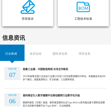
劳务投诉
工程技术标准
信息资讯
行业新闻
会员动态
国际承包商
项目信息
2026.08
秘鲁工业展：中国智造亮相 共寻合作新机
07
2026年秘鲁全国工业协会工业展10日至12日在秘鲁首都利马举办。本届展会共设300
多个展位，涵盖能源电力、矿业机械、工业服务和技..
2026.08
玻利维亚引入数字建模平台推动建筑行业数字化升级
06
据玻利维亚《日报》报道，玻利维亚建材企业Tigre Bolivia宣布推出基于建筑信息模
型方法的数字建模平台“Tigre BIM”，为当地建筑..