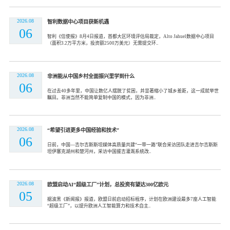
2026.08
智利数据中心项目获新机遇
06
智利《信使报》8月4日报道，首都大区环境评估局裁定，Alto Jahuel数据中心项目
（面积3.2万平方米，投资额2500万美元）无需提交环..
2026.08
非洲能从中国乡村全面振兴里学到什么
06
在过去40多年里，中国让数亿人摆脱了贫困，并显著缩小了城乡差距，这一成就举世
瞩目。非洲当然不能简单复制中国的模式，因为非洲..
2026.08
“希望引进更多中国经验和技术”
06
日前，中国—吉尔吉斯斯坦媒体高质量共建“一带一路”联合采访团队走进吉尔吉斯斯
坦伊塞克湖州和楚河州，采访中国援吉灌溉系统改..
2026.08
欧盟启动AI“超级工厂”计划，总投资有望达300亿欧元
05
据波黑《新闻报》报道，欧盟日前启动招标程序，计划在欧洲建设最多7座人工智能
“超级工厂”，以提升欧洲人工智能算力和技术自主..