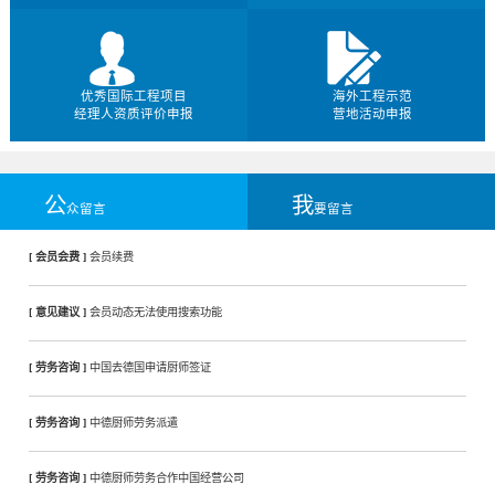
优秀国际工程项目
海外工程示范
经理人资质评价申报
营地活动申报
公
我
众留言
要留言
[ 会员会费 ]
会员续费
[ 意见建议 ]
会员动态无法使用搜索功能
[ 劳务咨询 ]
中国去德国申请厨师签证
[ 劳务咨询 ]
中德厨师劳务派遣
[ 劳务咨询 ]
中德厨师劳务合作中国经营公司