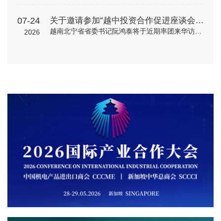
07-24
关于邀请参加“越中投资合作促进座谈会”的通知
越南北宁省省委书记阮鸿泰将于近期率团来华访问。北宁省是越南重要的工业制造与出口基地，在全球电子、高新科技及智能制造领域形成了一定产业规模。依托其地理位置、基础设施以及当地政府“与企业同行”的投资服务配套机制，北宁省已吸引多家跨国企业入驻，成为外资企业在越南布局的重要选项之一。 为进一步促进中国与越南地方政府间经贸交流合作，加强中国企业对越南北宁省贸易投资环境的了解，北宁省人民委员会和越南驻华大使馆将于8月24日（星期一）在北京共同举办“越中投资合作促进座谈会-北宁省:携手同行共创未来”。会议包括相关领导致辞、北宁省推介片、投资政策推介、实践案例分享、投资证书颁发仪式、省领导总结发言等多个环节，具体安排请见附件活动初步议程。 近年来，机电商会受邀配合越南方面举办多场投资、贸易与旅游促进活动，为两国企业搭建对接平台，推动了双边在经贸、投资等领域的务实合作。受越南驻华使馆委托，机电商会将再次支持本次活动，现邀请与北宁省重点合作领域相关的企业参会并开展交流。请有意参会的企业于8月19日前打开下方链接，或扫描下方二维码在线报名。我会将根据使馆要求进行企业适配度审核，最终参会请以我会邮件通知为准。
2026