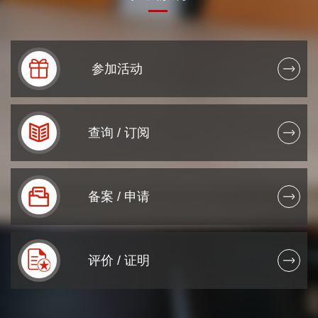
参加活动
0
0
查询 / 订阅
1
0
2
0
备案 / 申请
0
3
1
0
4
0
2
评价 / 证明
1
5
0
0
0
3
0