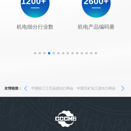
2
6
0
0
+
1
4
0
+
3
7
1
1
,
2
5
1
,
4
8
2
2
-
3
6
2
-
机电产品编码量
日常联系外国驻华使(领)
馆
5
9
3
3
.
4
7
3
.
6
4
4
5
8
4
7
5
5
6
9
5
8
6
6
7
6
工艺品进出口商会
友情链接：
中国五矿化工进出口商会
中国食品土畜进出口商会
中国医药
9
7
7
8
7
8
8
9
8
9
9
9