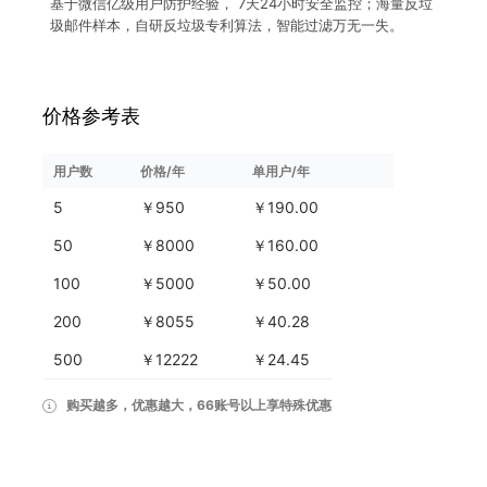
基于微信亿级用户防护经验， 7天24小时安全监控；海量反垃
圾邮件样本，自研反垃圾专利算法，智能过滤万无一失。
价格参考表
用户数
价格/年
单用户/年
5
￥950
￥190.00
50
￥8000
￥160.00
100
￥5000
￥50.00
200
￥8055
￥40.28
500
￥12222
￥24.45
购买越多，优惠越大，66账号以上享特殊优惠