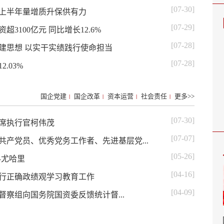
[07-30]
团上半年量增质升保供有力
[07-29]
100亿元 同比增长12.6%
[07-28]
建思想 以实干实绩践行使命担当
[07-28]
.03%
国企党建
国企改革
资本运营
社会责任
更多>>
|
|
|
|
[07-30]
席执行官柯伟茂
[07-07]
产党员、优秀党务工作者、先进基层党...
[05-26]
科尤哈里
[04-16]
行正确政绩观学习教育工作
[04-09]
督察组向国务院国资委反馈统计督...