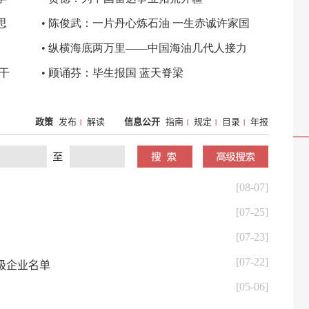
政策
发布
解读
信息公开
指南
规定
目录
年报
|
|
|
|
[08-07]
[07-25]
[07-23]
[07-22]
A级企业名单
[05-06]