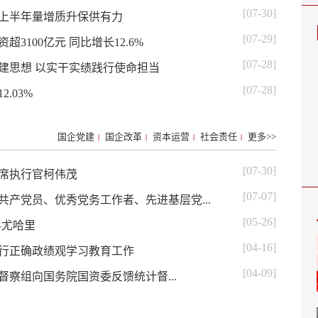
[07-30]
团上半年量增质升保供有力
[07-29]
100亿元 同比增长12.6%
[07-28]
建思想 以实干实绩践行使命担当
[07-28]
.03%
国企党建
国企改革
资本运营
社会责任
更多>>
|
|
|
|
[07-30]
席执行官柯伟茂
[07-07]
产党员、优秀党务工作者、先进基层党...
[05-26]
科尤哈里
[04-16]
行正确政绩观学习教育工作
[04-09]
督察组向国务院国资委反馈统计督...