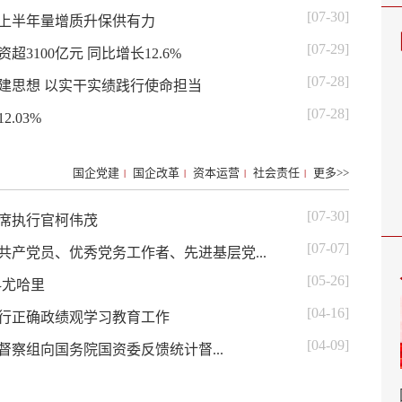
[07-30]
团上半年量增质升保供有力
[07-29]
100亿元 同比增长12.6%
[07-28]
建思想 以实干实绩践行使命担当
[07-28]
.03%
国企党建
国企改革
资本运营
社会责任
更多>>
|
|
|
|
[07-30]
席执行官柯伟茂
[07-07]
产党员、优秀党务工作者、先进基层党...
[05-26]
科尤哈里
[04-16]
行正确政绩观学习教育工作
[04-09]
督察组向国务院国资委反馈统计督...