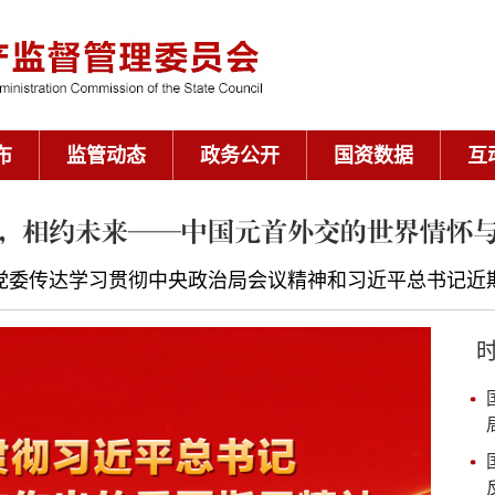
布
监管动态
政务公开
国资数据
互
，相约未来——中国元首外交的世界情怀
党委传达学习贯彻中央政治局会议精神和习近平总书记近