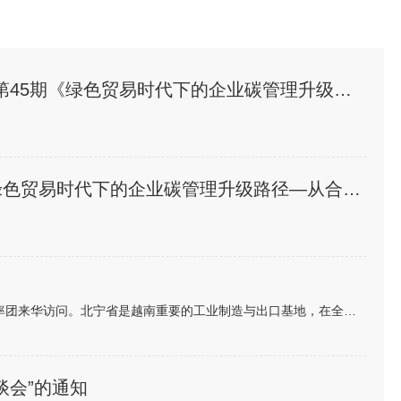
周四14:15开讲 | 专家委员会大讲堂第45期《绿色贸易时代下的企业碳管理升级路径—从合规到竞争力》
邀请 | 专家委员会大讲堂第45期《绿色贸易时代下的企业碳管理升级路径—从合规到竞争力》
各有关单位：越南北宁省省委书记阮鸿泰将于近期率团来华访问。北宁省是越南重要的工业制造与出口基地，在全球电子、高新科技及智能制造领域形成了一定产业规模。依托其地理位置、基础设施以及当地政府“与企业同行”...
谈会”的通知