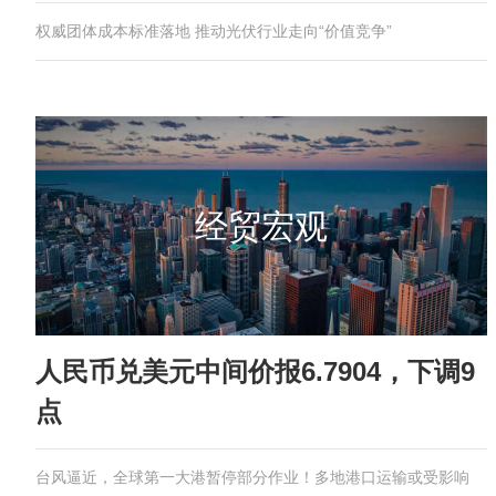
权威团体成本标准落地 推动光伏行业走向“价值竞争”
经贸宏观
人民币兑美元中间价报6.7904，下调9
点
台风逼近，全球第一大港暂停部分作业！多地港口运输或受影响