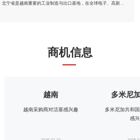
越南北宁省省委书记阮鸿泰将于近期率团来华访问。北宁省是越南重要的工业制造与出口基地，在全球电子、高新科技及智能制造领域形成了一定产业规模。依托其地理位置、基础设施以及当地政府“与企业同行”的投资服务配套机制，北宁省已吸引多家跨国企业入驻，成为外资企业在越南布局的重要选项之一。 为进一步促进中国与越南地方政府间经贸交流合作，加强中国企业对越南北宁省贸易投资环境的了解，北宁省人民委员会和越南驻华大使馆将于8月24日（星期一）在北京共同举办“越中投资合作促进座谈会-北宁省:携手同行共创未来”。会议包括相关领导致辞、北宁省推介片、投资政策推介、实践案例分享、投资证书颁发仪式、省领导总结发言等多个环节，具体安排请见附件活动初步议程。 近年来，机电商会受邀配合越南方面举办多场投资、贸易与旅游促进活动，为两国企业搭建对接平台，推动了双边在经贸、投资等领域的务实合作。受越南驻华使馆委托，机电商会将再次支持本次活动，现邀请与北宁省重点合作领域相关的企业参会并开展交流。请有意参会的企业于8月19日前打开下方链接，或扫描下方二维码在线报名。我会将根据使馆要求进行企业适配度审核，最终参会请以我会邮件通知为准。
商机信息
多米尼加共和国
巴勒
多米尼加共和国采购商对轮胎
巴勒斯坦采购商
感兴趣
趣