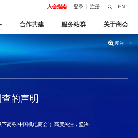
入会指南
登录
注册
EN
务
合作共建
服务站群
关于商会
图注：
>
调查的声明
下简称“中国机电商会”）高度关注，坚决