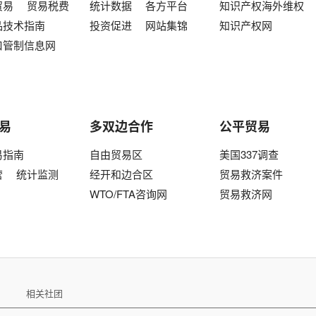
贸易
贸易税费
统计数据
各方平台
知识产权海外维权
品技术指南
投资促进
网站集锦
知识产权网
口管制信息网
易
多双边合作
公平贸易
易指南
自由贸易区
美国337调查
营
统计监测
经开和边合区
贸易救济案件
WTO/FTA咨询网
贸易救济网
相关社团