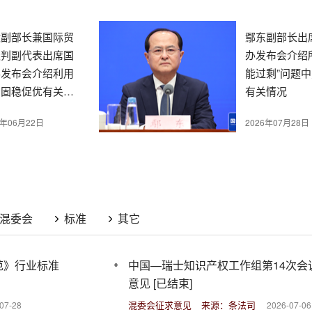
激副部长兼国际贸
鄢东副部长出
谈判副代表出席国
办发布会介绍
办发布会介绍利用
能过剩”问题
资固稳促优有关政
有关情况
措施
6年06月22日
2026年07月28日
混委会
标准
其它
范》行业标准
中国—瑞士知识产权工作组第14次会
意见 [已结束]
混委会征求意见
来源：条法司
07-28
2026-07-06