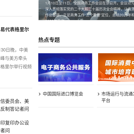
1月10日至11日，全国商务工作会议在京召开。会议
深入贯彻落实党的二十大和二十届历次全会精神，认真
作总基调，立足商务工作“三个重要”定位，总结2025年
2026年工作。
贸易代表格里尔
热点专题
月30日晚，中美
立峰与美方牵头
表格里尔举行视频
中国国际进口博览会
市场运行与流通
平台
通信委员会、美
施反制答记者问
打印复印办公设
记者问