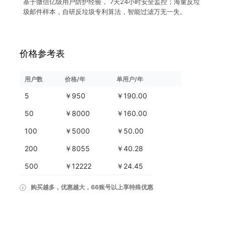
基于微信亿级用户防护经验， 7天24小时安全监控；海量反垃
圾邮件样本，自研反垃圾专利算法，智能过滤万无一失。
价格参考表
用户数
价格/年
单用户/年
5
￥950
￥190.00
50
￥8000
￥160.00
100
￥5000
￥50.00
200
￥8055
￥40.28
500
￥12222
￥24.45
购买越多，优惠越大，66账号以上享特殊优惠