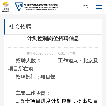
EN
关
社会招聘
于
计划控制岗位招聘信息
我
们
时间:2023-05-05
来源:
作者:
公
新
招聘人数
2
工作地点：北京及
司
项目所在地
闻
简
招聘部门：项目部
介
中
发
主要工作职责：
心
展
公
公
1.
负责项目进度计划控制，提出项目
历
司