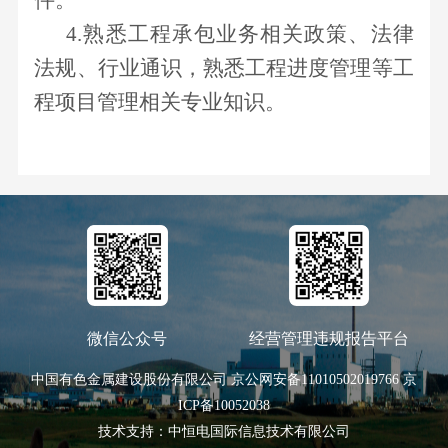
件。
荣
理
4.
熟悉工程承包业务相关政策、法律
出
誉
念
资
法规、行业通识，熟悉工程进度管理等工
社
培
企
程项目管理相关专业知识。
会
训
业
责
教
任
育
联
校
系
园
我
招
们
聘
校
微信公众号
经营管理违规报告平台
园
中国有色金属建设股份有限公司
京公网安备11010502019766
京
招
ICP备10052038
聘
技术支持：中恒电国际信息技术有限公司
社