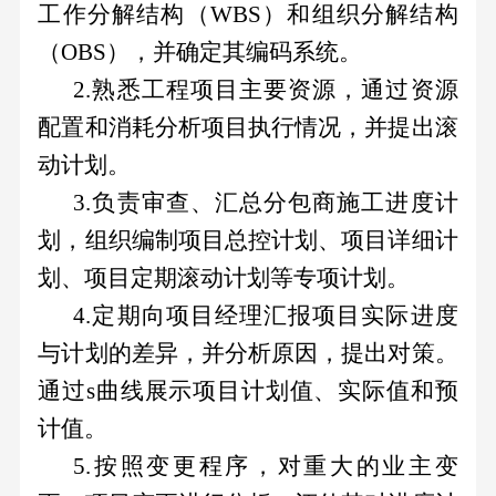
程
工作分解结构（
WBS
）和组织分解结构
司
新
组
（
OBS
），并确定其编码系统。
闻
业
织
2.
熟悉工程项目主要资源，通过资源
集
架
配置和消耗分析项目执行情况，并提出滚
务
团
构
资
科
新
动计划。
管
源
闻
3.
负责审查、汇总分包商施工进度计
理
技
板
国
划，组织编制项目总控计划、项目详细计
团
块
创
资
队
划、项目定期滚动计划等专项计划。
工
要
董
新
4.
定期向项目经理汇报项目实际进度
程
闻
工
事
投
板
与计划的差异，并分析原因，提出对策。
作
会
块
通过
s
曲线展示项目计划值、实际值和预
资
概
公
计值。
况
司
者
5.
按照变更程序，对重大的业主变
科
高