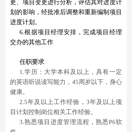
关
更、项目变更进行分析，评估其对进度计
技
管
奖
划的影响，经批准后调整和重新编制项目
企
系
励
业
公
进度计划。
信
专
文
司
6.
根据项目经理安排，完成项目经理
息
利
化
治
交办的其他工作
成
资
理
公
果
质
定
任职要求
开
荣
期
集
1.
学历：大学本科及以上，具有一定
人
誉
报
团
的英语听说读写能力，
45
周岁以下，身心
资
告
力
公
健康。
质
临
司
认
资
时
2.5
年及以上工作经验，
3
年及以上项
中
证
公
目计划控制岗位相关工作经验。
源
色
奖
告
人
3.
熟悉项目进度管理流程，熟悉
P6
软
股
项
才
份