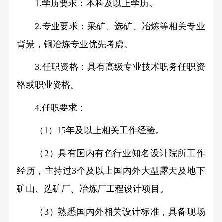
关
技
1.学历要求：本科及以上学历。
管
奖
企
系
2.专业要求：采矿、选矿、冶炼等相关专业
励
业
公
信
背景，铜冶炼专业优先考虑。
专
文
司
息
利
化
治
3.任职资格：具有高级专业技术职务任职资
成
资
理
格或职业资格。
公
果
质
定
4.任职要求：
开
荣
期
集
人
誉
报
（1）15年及以上相关工作经验。
团
资
告
力
公
（2）具有国内有色行业知名设计院所工作
质
临
司
认
资
时
经历，主持过3个及以上国内外大型露天及地下
中
证
公
矿山、选矿厂、冶炼厂工程设计项目。
源
色
奖
告
人
股
（3）熟悉国内外相关设计标准，具备现场
项
才
份