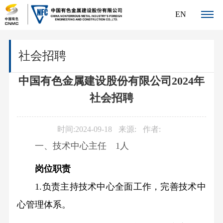
EN
关
社会招聘
于
中国有色金属建设股份有限公司2024年
我
社会招聘
们
公
新
时间:2024-09-18
来源:
作者:
司
一、技术中心主任
1人
闻
简
介
岗位职责
中
发
1.负责主持技术中心全面工作，完善技术中
心
展
心管理体系。
公
公
历
司