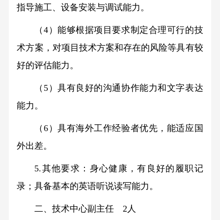
荣
指导施工、设备安装与调试能力。
理
出
誉
念
（4）能够根据项目要求制定合理可行的技
资
社
培
企
术方案，对项目技术方案和存在的风险等具有较
会
训
业
责
好的评估能力。
教
任
育
（5）具有良好的沟通协作能力和文字表达
联
校
能力。
系
园
我
（6）具有海外工作经验者优先，能适应国
招
们
聘
外出差。
校
5.其他要求：身心健康，有良好的履职记
园
录；具备基本的英语听说读写能力
。
招
聘
二、技术中心副主任
  2人
社