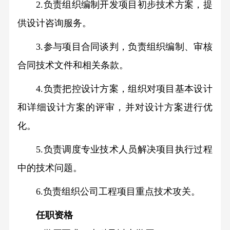
程
2.负责组织编制开发项目初步技术方案，提
司
新
组
供设计咨询服务。
闻
业
织
集
3.参与项目合同谈判，负责组织编制、审核
架
务
团
合同技术文件和相关条款。
构
资
科
新
管
源
4.负责把控设计方案，组织对项目基本设计
闻
理
技
板
国
和详细设计方案的评审，并对设计方案进行优
团
块
创
资
化。
队
工
要
董
新
程
5.负责调度专业技术人员解决项目执行过程
闻
工
事
投
板
中的技术问题。
作
会
块
资
概
公
6.负责组织公司工程项目重点技术攻关
。
况
司
者
任职资格
科
高