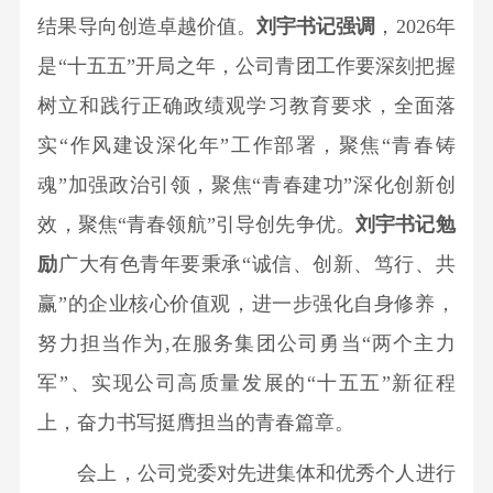
荣
理
结果导向创造卓越价值。
刘宇书记强调
，2026年
出
誉
念
是“十五五”开局之年，公司青团工作要深刻把握
资
社
培
企
树立和践行正确政绩观学习教育要求，全面落
会
训
业
责
实“作风建设深化年”工作部署，聚焦“青春铸
教
任
魂”加强政治引领，聚焦“青春建功”深化创新创
育
联
校
效，聚焦“青春领航”引导创先争优。
刘宇书记勉
系
园
励
广大有色青年要秉承“诚信、创新、笃行、共
我
招
赢”的企业核心价值观，进一步强化自身修养，
们
聘
努力担当作为,在服务集团公司勇当“两个主力
校
军”、实现公司高质量发展的“十五五”新征程
园
招
上，奋力书写挺膺担当的青春篇章。
聘
会上，公司党委对先进集体和优秀个人进行
社