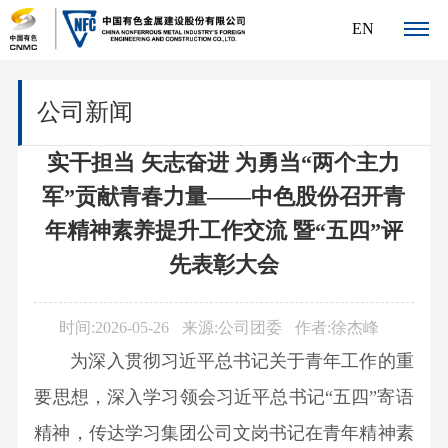
EN
关
公司新闻
于
实干担当 矢志奋进 为勇当“两个主力
我
军”贡献青春力量——中色股份召开青
们
年精神素养提升工作交流 暨“五四”评
公
新
先表彰大会
司
闻
简
时间:2026-05-26
来源:公司团委
作者:徐杰峰
介
中
为深入贯彻习近平总书记关于青年工作的重
发
心
展
要思想，深入学习领会习近平总书记“五四”寄语
公
公
历
精神，传达学习集团公司文岗书记在青年精神素
司