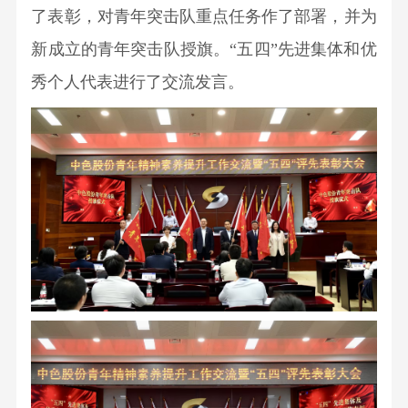
了表彰，对青年突击队重点任务作了部署，并为
会
招
新成立的青年突击队授旗。“五四”先进集体和优
聘
秀个人代表进行了交流发言。
出
资
企
业
招
聘