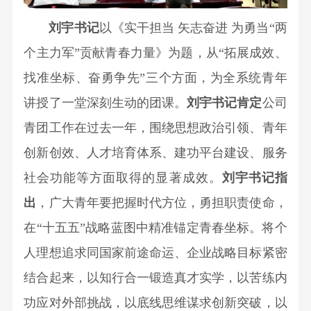
关
技
管
奖
企
刘宇书记
以《实干担当 矢志奋进 为勇当“两
系
励
业
公
个主力军”贡献青春力量》为题，从“拓展成效、
信
专
文
司
找准坐标、奋勇争先”三个方面，为全系统青年
息
利
化
治
讲授了一堂深刻生动的团课。
刘宇书记肯定
公司
成
资
理
公
青团工作在过去一年，围绕思想政治引领、青年
果
质
定
开
荣
创新创效、人才培育体系、建功平台建设、服务
期
集
人
誉
报
社会功能等方面取得的显著成效。
刘宇书记指
团
资
告
出
，广大青年要把握时代方位，勇担职责使命，
力
公
质
临
在“十五五”战略蓝图中精准锚定青春坐标。将个
司
认
资
时
中
人理想追求同国家前途命运、企业战略目标紧密
证
公
源
色
奖
结合起来，以知行合一锻造真才实学，以苦练内
告
人
股
项
功应对外部挑战，以底线思维谋求创新突破，以
才
份