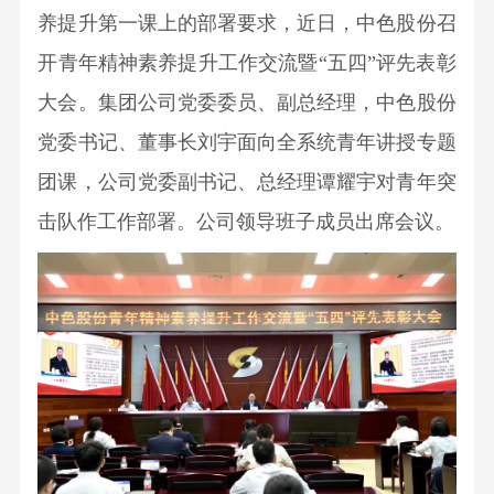
程
养提升第一课上的部署要求，近日，中色股份召
司
新
组
闻
开青年精神素养提升工作交流暨“五四”评先表彰
业
织
集
大会。集团公司党委委员、副总经理，中色股份
架
务
团
构
党委书记、董事长刘宇面向全系统青年讲授专题
资
科
新
管
团课，公司党委副书记、总经理谭耀宇对青年突
源
闻
理
技
板
击队作工作部署。公司领导班子成员出席会议。
国
团
块
创
资
队
工
要
董
新
程
闻
工
事
投
板
作
会
块
资
概
公
况
司
者
科
高