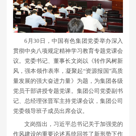
6月30日，中国有色集团党委举办深入
贯彻中央八项规定精神学习教育专题党课会
议。党委书记、董事长文岗以《转作风树新
风，强本领作表率，凝聚起“资源报国”高质
量发展的强大奋进力量》为题，为集团各级
党员干部讲授专题党课。集团公司党委副书
记、总经理张晋军主持党课会议，集团公司
党委领导班子成员出席会议。
文岗指出，习近平总书记关于加强党的
作风建设的重要论述系统回答了新形势下作