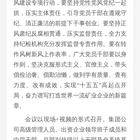
风建设专项行动，要坚持党性党风党纪一起
抓，压实主体责任，引导党员干部在遵规守
纪、清正廉洁的前提下干事创业。要坚持正
风肃纪反腐相贯通，压实监督责任，全力支
持纪检机构充分发挥监督专责作用。要在转
作风树新风上作表率，广大党员干部要以身
作则，坚决克服形式主义、官僚主义，带头
倡俭治奢、倡勤治懒，做到学有质量、查有
力度、改有成效，实现“十五五”高起点开
局，奋力谱写打造世界一流矿业企业的新篇
章。
会议以现场+视频的形式召开。集团公
司高级管理人员、出资企业领导班子成员和
中层干部、总部副处级以上干部及全系统基