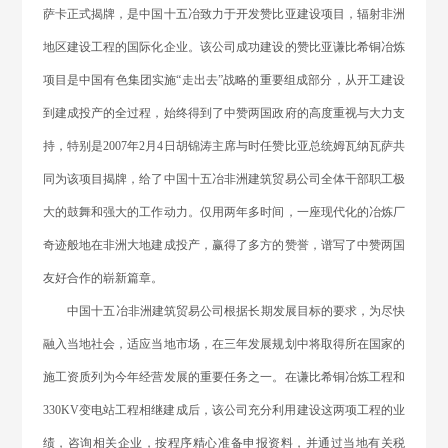
萨卡正式揭牌，是中国十五冶致力于开发赞比亚建设项目，辐射非洲
地区建设工程的国际化企业。该公司成功建设的赞比亚谦比希铜冶炼
项目是中国有色集团实施“走出去”战略的重要组成部分，从开工建设
到建成投产的全过程，始终得到了中赞两国政府的高度重视与大力支
持，特别是2007年2月4日胡锦涛主席与时任赞比亚总统姆瓦纳瓦萨共
同为该项目揭牌，给了中国十五冶非洲建筑贸易公司全体干部职工极
大的鼓舞和强大的工作动力。仅用两年多时间，一座现代化的冶炼厂
奇迹般地在非洲大地建成投产，赢得了多方的赞誉，谱写了中赞两国
友好合作的崭新篇章。
中国十五冶非洲建筑贸易公司根据长期发展目标的要求，为尽快
融入当地社会，适应当地市场，在三年发展规划中将取得所在国家的
施工资质列为今年经营发展的重要任务之一。在谦比希铜冶炼工程和
330KV变电站工程相继建成后，该公司充分利用建设这两项工程的业
绩，咨询相关企业，按程序精心准备申报资料，并通过当地有关税