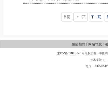
首页
上一页
下一页
集团邮箱
|
网站导航
|
法
京ICP备09045720号
版权所有：中国有色
技术支持：中
电话： 010-8442