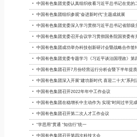
中国有色集团党委认真组织收看习近平总书记在党的
中国有色集团组织参观“奋进新时代”主题成就展
中国有色集团党委深入学习贯彻习近平总书记省部级
中国有色集团党委召开会议学习贯彻国务院国资委有
中国有色集团成功举办科技创新研讨会暨战略合作签
中国有色集团党委专题学习《习近平谈治国理政》第
中国有色集团召开7月份经营运行分析会暨下半年提
中国有色集团深入开展“建功新时代 喜迎二十大”系列
中国有色集团召开2022年年中工作会议
中国有色集团在稳增长中主动作为 实现“时间过半完
中国有色集团召开第二次人才工作会议
“学思用”贯通 “知信行”统一
中国有色集团召开第四次科技大会